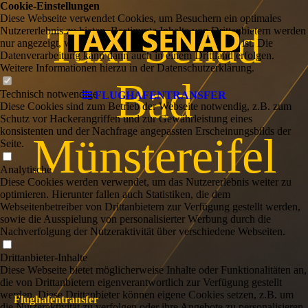
Cookie-Einstellungen
Diese Webseite verwendet Cookies, um Besuchern ein optimales
Taxi Senad
Nutzererlebnis zu bieten. Bestimmte Inhalte von Drittanbietern werden
nur angezeigt, wenn die entsprechende Option aktiviert ist. Die
Datenverarbeitung kann dann auch in einem Drittland erfolgen.
Weitere Informationen hierzu in der Datenschutzerklärung.
Bad
Technisch notwendige
FLUGHAFENTRANSFER
Diese Cookies sind zum Betrieb der Webseite notwendig, z.B. zum
Schutz vor Hackerangriffen und zur Gewährleistung eines
konsistenten und der Nachfrage angepassten Erscheinungsbilds der
Münstereifel
Seite.
Analytische
Diese Cookies werden verwendet, um das Nutzererlebnis weiter zu
optimieren. Hierunter fallen auch Statistiken, die dem
Webseitenbetreiber von Drittanbietern zur Verfügung gestellt werden,
sowie die Ausspielung von personalisierter Werbung durch die
Nachverfolgung der Nutzeraktivität über verschiedene Webseiten.
Drittanbieter-Inhalte
Diese Webseite bietet möglicherweise Inhalte oder Funktionalitäten an,
die von Drittanbietern eigenverantwortlich zur Verfügung gestellt
werden. Diese Drittanbieter können eigene Cookies setzen, z.B. um
Flughafentransfer
die Nutzeraktivität zu verfolgen oder ihre Angebote zu personalisieren